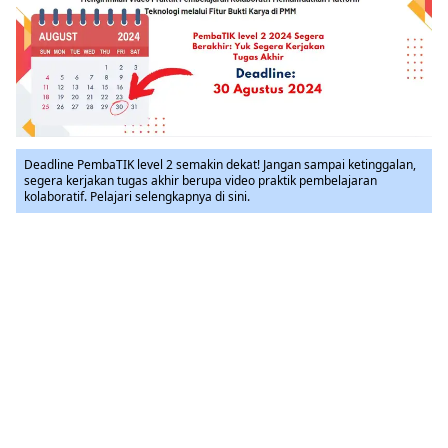
Deadline PembaTIK level 2 semakin dekat! Jangan sampai ketinggalan,
segera kerjakan tugas akhir berupa video praktik pembelajaran
kolaboratif. Pelajari selengkapnya di sini.