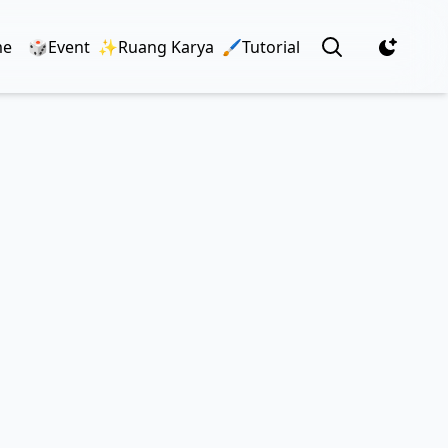
View notificatio
me
🎲Event
✨Ruang Karya
🖌️Tutorial