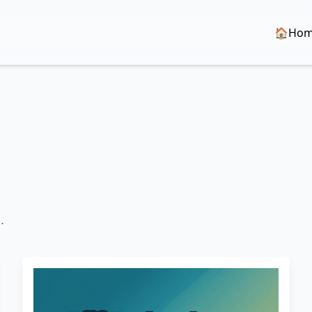
🏠Ho
.