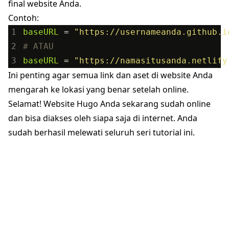
final website Anda.
Contoh:
1
baseURL
=
"https://usernameanda.github.i
2
# ATAU
3
baseURL
=
"https://namasitusanda.netlify
Ini penting agar semua link dan aset di website Anda
mengarah ke lokasi yang benar setelah online.
Selamat! Website Hugo Anda sekarang sudah online
dan bisa diakses oleh siapa saja di internet. Anda
sudah berhasil melewati seluruh seri tutorial ini.