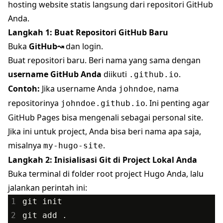
hosting website statis langsung dari repositori GitHub
Anda.
Langkah 1: Buat Repositori GitHub Baru
Buka
GitHub↝
dan login.
Buat repositori baru. Beri nama yang sama dengan
username GitHub Anda
diikuti
.
.github.io
Contoh:
Jika username Anda
, nama
johndoe
repositorinya
. Ini penting agar
johndoe.github.io
GitHub Pages bisa mengenali sebagai personal site.
Jika ini untuk project, Anda bisa beri nama apa saja,
misalnya
.
my-hugo-site
Langkah 2: Inisialisasi Git di Project Lokal Anda
Buka terminal di folder root project Hugo Anda, lalu
jalankan perintah ini:
1
git
init
2
git
add
.