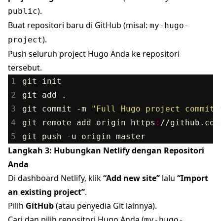
).
public
Buat repositori baru di GitHub (misal:
my-hugo-
).
project
Push seluruh project Hugo Anda ke repositori
tersebut.
1
git
init
2
git
add
.
3
git
commit
-m
"Full Hugo project commit 
4
git
remote
add
origin
https
:
//
github
.
com
5
git
push
-u
origin
master
Langkah 3: Hubungkan Netlify dengan Repositori
Anda
Di dashboard Netlify, klik
“Add new site”
lalu
“Import
an existing project”
.
Pilih
GitHub
(atau penyedia Git lainnya).
Cari dan pilih repositori Hugo Anda (
my-hugo-