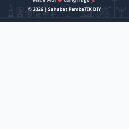
Made with ❤️ using
Hugo 📌
© 2026 | Sahabat PembaTIK DIY