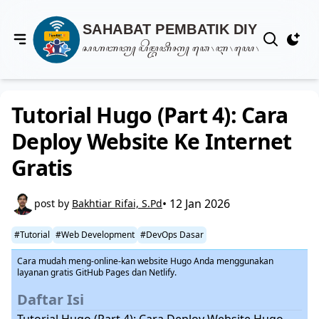
View notif
Tutorial Hugo (Part 4): Cara
Deploy Website Ke Internet
Gratis
• 12 Jan 2026
post by
Bakhtiar Rifai, S.Pd
#Tutorial
#Web Development
#DevOps Dasar
Cara mudah meng-online-kan website Hugo Anda menggunakan
layanan gratis GitHub Pages dan Netlify.
Daftar Isi
Tutorial Hugo (Part 4): Cara Deploy Website Hugo