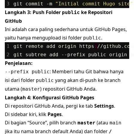
3
git
commit
-m
"Initial commit Hugo site"
Langkah 3: Push Folder
ke Repositori
public
GitHub
Ini adalah cara paling sederhana untuk GitHub Pages,
yaitu hanya mengupload isi folder
.
public
1
git
remote
add
origin
https
:
//
github
.
com
2
git
subtree
add
-
-prefix
public
origin
m
Penjelasan:
: Memberi tahu Git bahwa hanya
--prefix public
isi dari folder
yang akan di-push ke branch
public
utama (
) repositori GitHub Anda.
master
Langkah 4: Konfigurasi GitHub Pages
Di repositori GitHub Anda, pergi ke tab
Settings
.
Di sidebar kiri, klik
Pages
.
Di bagian “Source”, pilih branch
(atau
master
main
jika itu nama branch default Anda) dan folder
/